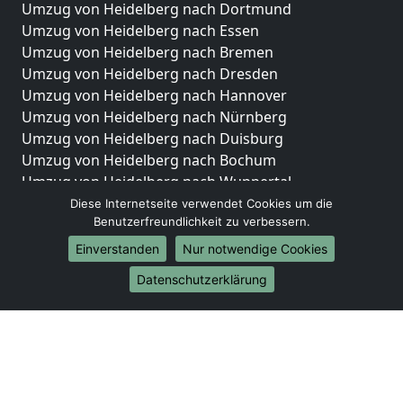
Umzug von Heidelberg nach Dortmund
Umzug von Heidelberg nach Essen
Umzug von Heidelberg nach Bremen
Umzug von Heidelberg nach Dresden
Umzug von Heidelberg nach Hannover
Umzug von Heidelberg nach Nürnberg
Umzug von Heidelberg nach Duisburg
Umzug von Heidelberg nach Bochum
Umzug von Heidelberg nach Wuppertal
Umzug von Heidelberg nach Bielefeld
Diese Internetseite verwendet Cookies um die
Benutzerfreundlichkeit zu verbessern.
Umzug von Heidelberg nach Bonn
Umzug von Heidelberg nach Münster
Einverstanden
Nur notwendige Cookies
Internationale-Umzüge
Datenschutzerklärung
Umzug von Heidelberg nach Brasilien
Umzug von Heidelberg nach Brunei Darussalam
Umzug von Heidelberg nach Burkina Faso
Umzug von Heidelberg nach Burundi
Umzug von Heidelberg nach Chile