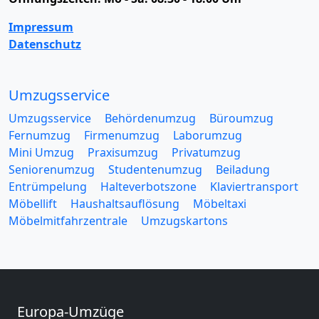
Impressum
Datenschutz
Umzugsservice
Umzugsservice
Behördenumzug
Büroumzug
Fernumzug
Firmenumzug
Laborumzug
Mini Umzug
Praxisumzug
Privatumzug
Seniorenumzug
Studentenumzug
Beiladung
Entrümpelung
Halteverbotszone
Klaviertransport
Möbellift
Haushaltsauflösung
Möbeltaxi
Möbelmitfahrzentrale
Umzugskartons
Europa-Umzüge