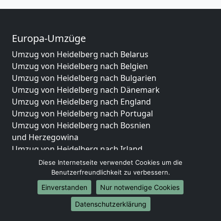
Europa-Umzüge
Umzug von Heidelberg nach Belarus
Umzug von Heidelberg nach Belgien
Umzug von Heidelberg nach Bulgarien
Umzug von Heidelberg nach Dänemark
Umzug von Heidelberg nach England
Umzug von Heidelberg nach Portugal
Umzug von Heidelberg nach Bosnien
und Herzegowina
Umzug von Heidelberg nach Irland
Umzug von Heidelberg nach Lettland
Diese Internetseite verwendet Cookies um die
Umzug von Heidelberg nach Zypern
Benutzerfreundlichkeit zu verbessern.
Umzug von Heidelberg nach Kroatien
Einverstanden
Nur notwendige Cookies
Umzug von Heidelberg nach Estland
Datenschutzerklärung
Umzug von Heidelberg nach Finnland
Umzug von Heidelberg nach Frankreich