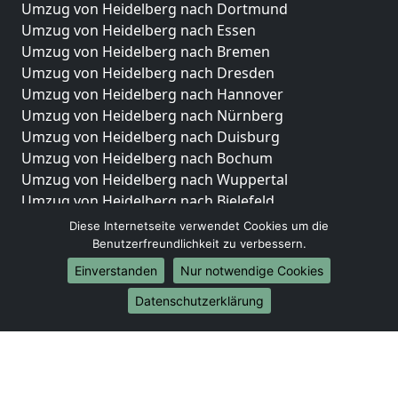
Umzug von Heidelberg nach Dortmund
Umzug von Heidelberg nach Essen
Umzug von Heidelberg nach Bremen
Umzug von Heidelberg nach Dresden
Umzug von Heidelberg nach Hannover
Umzug von Heidelberg nach Nürnberg
Umzug von Heidelberg nach Duisburg
Umzug von Heidelberg nach Bochum
Umzug von Heidelberg nach Wuppertal
Umzug von Heidelberg nach Bielefeld
Umzug von Heidelberg nach Bonn
Diese Internetseite verwendet Cookies um die
Umzug von Heidelberg nach Münster
Benutzerfreundlichkeit zu verbessern.
Einverstanden
Nur notwendige Cookies
Internationale-Umzüge
Datenschutzerklärung
Umzug von Heidelberg nach Brasilien
Umzug von Heidelberg nach Brunei Darussalam
Umzug von Heidelberg nach Burkina Faso
Umzug von Heidelberg nach Burundi
Umzug von Heidelberg nach Chile