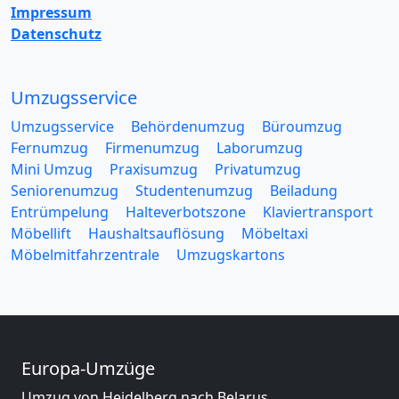
Impressum
Datenschutz
Umzugsservice
Umzugsservice
Behördenumzug
Büroumzug
Fernumzug
Firmenumzug
Laborumzug
Mini Umzug
Praxisumzug
Privatumzug
Seniorenumzug
Studentenumzug
Beiladung
Entrümpelung
Halteverbotszone
Klaviertransport
Möbellift
Haushaltsauflösung
Möbeltaxi
Möbelmitfahrzentrale
Umzugskartons
Europa-Umzüge
Umzug von Heidelberg nach Belarus