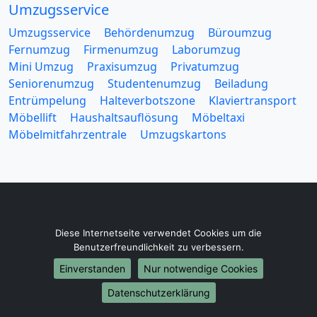
Umzugsservice
Umzugsservice
Behördenumzug
Büroumzug
Fernumzug
Firmenumzug
Laborumzug
Mini Umzug
Praxisumzug
Privatumzug
Seniorenumzug
Studentenumzug
Beiladung
Entrümpelung
Halteverbotszone
Klaviertransport
Möbellift
Haushaltsauflösung
Möbeltaxi
Möbelmitfahrzentrale
Umzugskartons
Europa-Umzüge
Diese Internetseite verwendet Cookies um die
Umzug von Heidelberg nach Belarus
Benutzerfreundlichkeit zu verbessern.
Umzug von Heidelberg nach Belgien
Einverstanden
Nur notwendige Cookies
Umzug von Heidelberg nach Bulgarien
Datenschutzerklärung
Umzug von Heidelberg nach Dänemark
Umzug von Heidelberg nach England