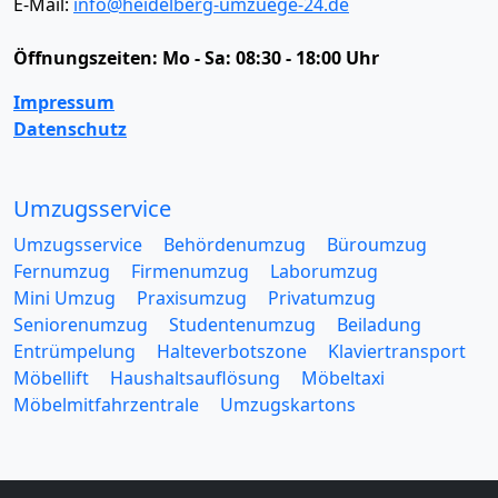
E-Mail:
info@heidelberg-umzuege-24.de
Öffnungszeiten:
Mo - Sa: 08:30 - 18:00 Uhr
Impressum
Datenschutz
Umzugsservice
Umzugsservice
Behördenumzug
Büroumzug
Fernumzug
Firmenumzug
Laborumzug
Mini Umzug
Praxisumzug
Privatumzug
Seniorenumzug
Studentenumzug
Beiladung
Entrümpelung
Halteverbotszone
Klaviertransport
Möbellift
Haushaltsauflösung
Möbeltaxi
Möbelmitfahrzentrale
Umzugskartons