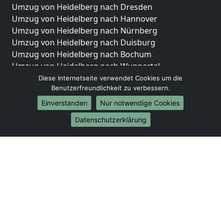
Umzug von Heidelberg nach Dresden
Umzug von Heidelberg nach Hannover
Umzug von Heidelberg nach Nürnberg
Umzug von Heidelberg nach Duisburg
Umzug von Heidelberg nach Bochum
Umzug von Heidelberg nach Wuppertal
Umzug von Heidelberg nach Bielefeld
Diese Internetseite verwendet Cookies um die
Benutzerfreundlichkeit zu verbessern.
Umzug von Heidelberg nach Bonn
Umzug von Heidelberg nach Münster
Einverstanden
Nur notwendige Cookies
Internationale-Umzüge
Datenschutzerklärung
Umzug von Heidelberg nach Brasilien
Umzug von Heidelberg nach Brunei Darussalam
Umzug von Heidelberg nach Burkina Faso
Umzug von Heidelberg nach Burundi
Umzug von Heidelberg nach Chile
Umzug von Heidelberg nach China
Umzug von Heidelberg nach Cookinseln
Umzug von Heidelberg nach Costa Rica