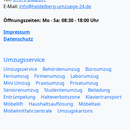
E-Mail:
info@heidelberg-umzuege-24.de
Öffnungszeiten:
Mo - Sa: 08:30 - 18:00 Uhr
Impressum
Datenschutz
Umzugsservice
Umzugsservice
Behördenumzug
Büroumzug
Fernumzug
Firmenumzug
Laborumzug
Mini Umzug
Praxisumzug
Privatumzug
Seniorenumzug
Studentenumzug
Beiladung
Entrümpelung
Halteverbotszone
Klaviertransport
Möbellift
Haushaltsauflösung
Möbeltaxi
Möbelmitfahrzentrale
Umzugskartons