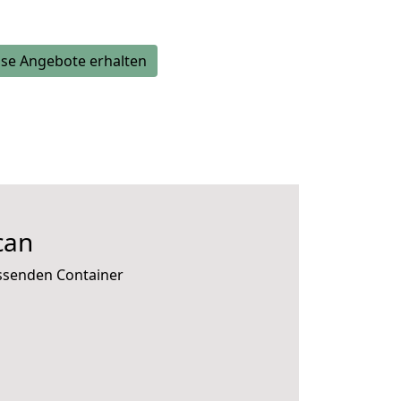
se Angebote erhalten
can
assenden Container