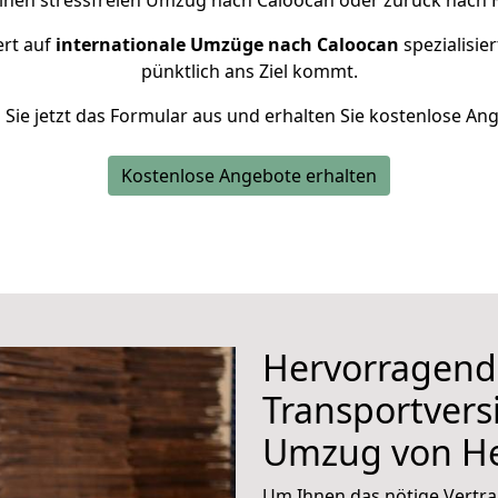
einen stressfreien Umzug nach Caloocan oder zurück nach H
ert auf
internationale Umzüge nach Caloocan
spezialisie
pünktlich ans Ziel kommt.
n Sie jetzt das Formular aus und erhalten Sie kostenlose An
Kostenlose Angebote erhalten
Hervorragend
Transportvers
Umzug von He
Um Ihnen das nötige Vertra