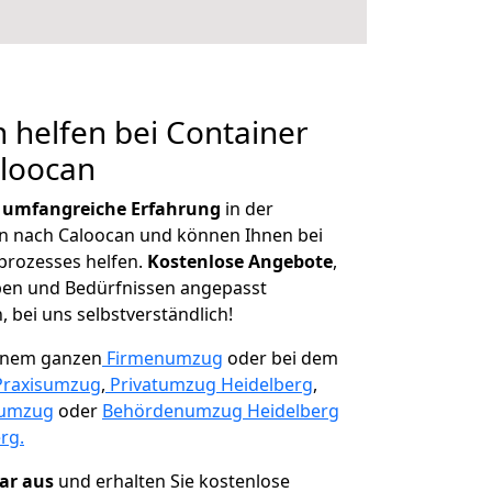
 helfen bei Container
aloocan
r
umfangreiche Erfahrung
in der
 nach Caloocan und können Ihnen bei
prozesses helfen.
K
ostenlose Angebote
,
ben und Bedürfnissen angepasst
 bei uns selbstverständlich!
einem ganzen
Firmenumzug
oder bei dem
Praxisumzug
,
Privatumzug Heidelberg
,
numzug
oder
Behördenumzug Heidelberg
rg.
lar aus
und erhalten Sie kostenlose