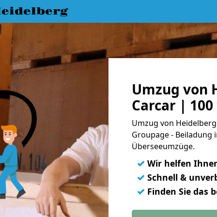
eidelberg
Umzug von H
Carcar | 100
Umzug von Heidelberg n
Groupage - Beiladung i
Überseeumzüge.
✓
Wir helfen Ihne
✓
Schnell & unverb
✓
Finden Sie das 