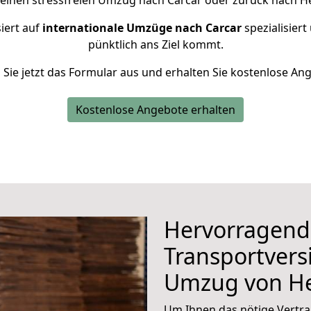
 einen stressfreien Umzug nach Carcar oder zurück nach He
iert auf
internationale Umzüge nach Carcar
spezialisiert
pünktlich ans Ziel kommt.
n Sie jetzt das Formular aus und erhalten Sie kostenlose An
Kostenlose Angebote erhalten
Hervorragend
Transportvers
Umzug von He
Um Ihnen das nötige Vertra