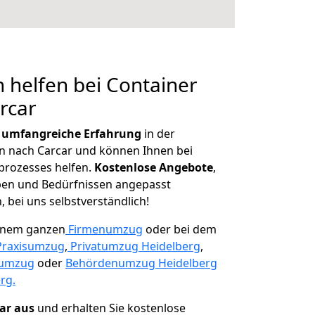
 helfen bei Container
rcar
r
umfangreiche Erfahrung
in der
 nach Carcar und können Ihnen bei
prozesses helfen.
K
ostenlose Angebote
,
ben und Bedürfnissen angepasst
 bei uns selbstverständlich!
einem ganzen
Firmenumzug
oder bei dem
Praxisumzug
,
Privatumzug Heidelberg
,
numzug
oder
Behördenumzug Heidelberg
rg.
lar aus
und erhalten Sie kostenlose