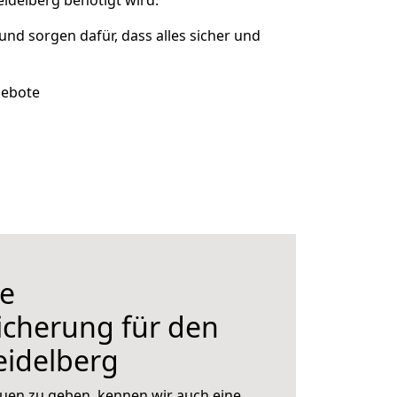
idelberg benötigt wird.
 und sorgen dafür, dass alles sicher und
gebote
e
icherung für den
idelberg
uen zu geben, kennen wir auch eine