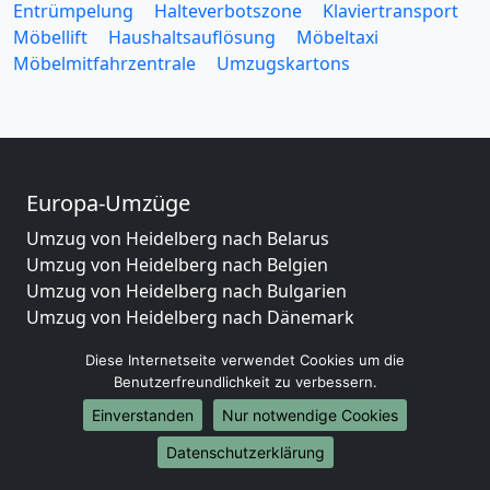
Entrümpelung
Halteverbotszone
Klaviertransport
Möbellift
Haushaltsauflösung
Möbeltaxi
Möbelmitfahrzentrale
Umzugskartons
Europa-Umzüge
Umzug von Heidelberg nach Belarus
Umzug von Heidelberg nach Belgien
Umzug von Heidelberg nach Bulgarien
Umzug von Heidelberg nach Dänemark
Umzug von Heidelberg nach England
Diese Internetseite verwendet Cookies um die
Umzug von Heidelberg nach Portugal
Benutzerfreundlichkeit zu verbessern.
Umzug von Heidelberg nach Bosnien
Einverstanden
Nur notwendige Cookies
und Herzegowina
Umzug von Heidelberg nach Irland
Datenschutzerklärung
Umzug von Heidelberg nach Lettland