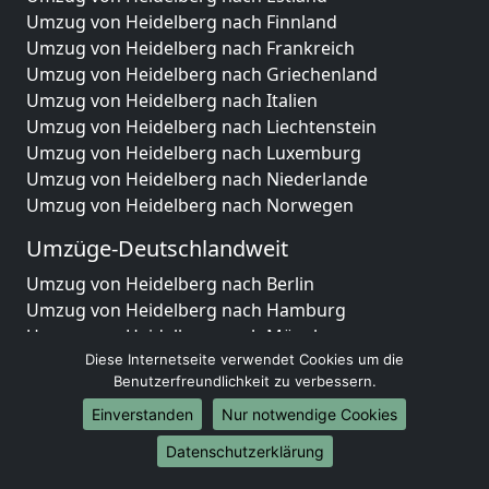
Umzug von Heidelberg nach Finnland
Umzug von Heidelberg nach Frankreich
Umzug von Heidelberg nach Griechenland
Umzug von Heidelberg nach Italien
Umzug von Heidelberg nach Liechtenstein
Umzug von Heidelberg nach Luxemburg
Umzug von Heidelberg nach Niederlande
Umzug von Heidelberg nach Norwegen
Umzüge-Deutschlandweit
Umzug von Heidelberg nach Berlin
Umzug von Heidelberg nach Hamburg
Umzug von Heidelberg nach München
Diese Internetseite verwendet Cookies um die
Umzug von Heidelberg nach Köln
Benutzerfreundlichkeit zu verbessern.
Umzug von Heidelberg nach Frankfurt am Main
Umzug von Heidelberg nach Stuttgart
Einverstanden
Nur notwendige Cookies
Umzug von Heidelberg nach Düsseldorf
Datenschutzerklärung
Umzug von Heidelberg nach Leipzig