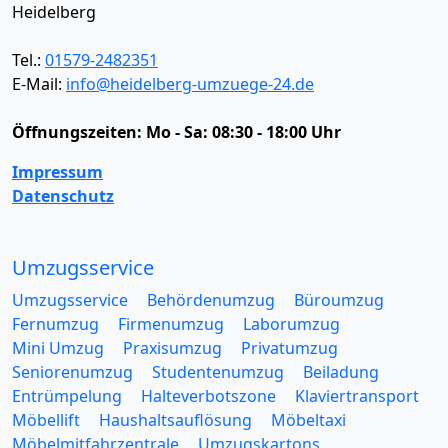
Heidelberg
Tel.:
01579-2482351
E-Mail:
info@heidelberg-umzuege-24.de
Öffnungszeiten:
Mo - Sa: 08:30 - 18:00 Uhr
Impressum
Datenschutz
Umzugsservice
Umzugsservice
Behördenumzug
Büroumzug
Fernumzug
Firmenumzug
Laborumzug
Mini Umzug
Praxisumzug
Privatumzug
Seniorenumzug
Studentenumzug
Beiladung
Entrümpelung
Halteverbotszone
Klaviertransport
Möbellift
Haushaltsauflösung
Möbeltaxi
Möbelmitfahrzentrale
Umzugskartons