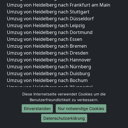
Umzug von Heidelberg nach Frankfurt am Main
Umzug von Heidelberg nach Stuttgart
Umzug von Heidelberg nach Düsseldorf
Umzug von Heidelberg nach Leipzig
Umzug von Heidelberg nach Dortmund
Umzug von Heidelberg nach Essen
Umzug von Heidelberg nach Bremen
Umzug von Heidelberg nach Dresden
Umzug von Heidelberg nach Hannover
Umzug von Heidelberg nach Nürnberg
Umzug von Heidelberg nach Duisburg
Umzug von Heidelberg nach Bochum
Umzug von Heidelberg nach Wuppertal
Umzug von Heidelberg nach Bielefeld
Diese Internetseite verwendet Cookies um die
Benutzerfreundlichkeit zu verbessern.
Umzug von Heidelberg nach Bonn
Umzug von Heidelberg nach Münster
Einverstanden
Nur notwendige Cookies
Internationale-Umzüge
Datenschutzerklärung