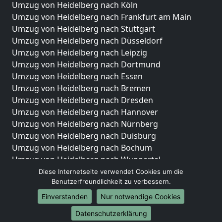
Umzug von Heidelberg nach Köln
Umzug von Heidelberg nach Frankfurt am Main
Umzug von Heidelberg nach Stuttgart
Umzug von Heidelberg nach Düsseldorf
Umzug von Heidelberg nach Leipzig
Umzug von Heidelberg nach Dortmund
Umzug von Heidelberg nach Essen
Umzug von Heidelberg nach Bremen
Umzug von Heidelberg nach Dresden
Umzug von Heidelberg nach Hannover
Umzug von Heidelberg nach Nürnberg
Umzug von Heidelberg nach Duisburg
Umzug von Heidelberg nach Bochum
Umzug von Heidelberg nach Wuppertal
Umzug von Heidelberg nach Bielefeld
Diese Internetseite verwendet Cookies um die
Benutzerfreundlichkeit zu verbessern.
Umzug von Heidelberg nach Bonn
Umzug von Heidelberg nach Münster
Einverstanden
Nur notwendige Cookies
Internationale-Umzüge
Datenschutzerklärung