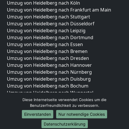
Umzug von Heidelberg nach Köln
Umzug von Heidelberg nach Frankfurt am Main
Umzug von Heidelberg nach Stuttgart
Umzug von Heidelberg nach Düsseldorf
Umzug von Heidelberg nach Leipzig
Umzug von Heidelberg nach Dortmund
Umzug von Heidelberg nach Essen
Umzug von Heidelberg nach Bremen
Umzug von Heidelberg nach Dresden
Umzug von Heidelberg nach Hannover
Umzug von Heidelberg nach Nürnberg
Umzug von Heidelberg nach Duisburg
Umzug von Heidelberg nach Bochum
Umzug von Heidelberg nach Wuppertal
Umzug von Heidelberg nach Bielefeld
Diese Internetseite verwendet Cookies um die
Benutzerfreundlichkeit zu verbessern.
Umzug von Heidelberg nach Bonn
Umzug von Heidelberg nach Münster
Einverstanden
Nur notwendige Cookies
Internationale-Umzüge
Datenschutzerklärung