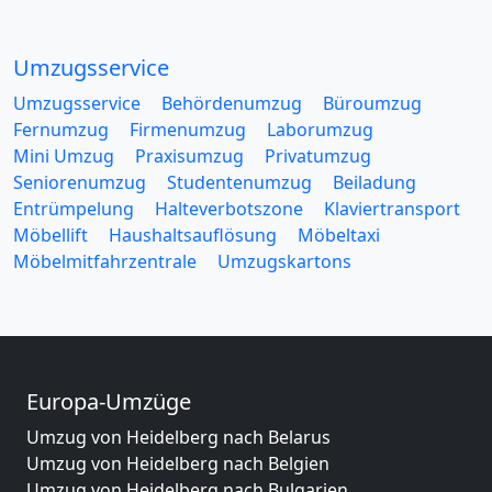
Umzugsservice
Umzugsservice
Behördenumzug
Büroumzug
Fernumzug
Firmenumzug
Laborumzug
Mini Umzug
Praxisumzug
Privatumzug
Seniorenumzug
Studentenumzug
Beiladung
Entrümpelung
Halteverbotszone
Klaviertransport
Möbellift
Haushaltsauflösung
Möbeltaxi
Möbelmitfahrzentrale
Umzugskartons
Europa-Umzüge
Umzug von Heidelberg nach Belarus
Umzug von Heidelberg nach Belgien
Umzug von Heidelberg nach Bulgarien