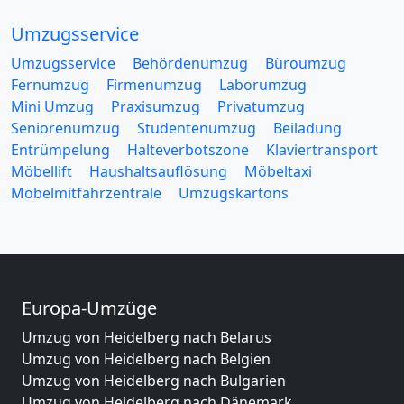
Umzugsservice
Umzugsservice
Behördenumzug
Büroumzug
Fernumzug
Firmenumzug
Laborumzug
Mini Umzug
Praxisumzug
Privatumzug
Seniorenumzug
Studentenumzug
Beiladung
Entrümpelung
Halteverbotszone
Klaviertransport
Möbellift
Haushaltsauflösung
Möbeltaxi
Möbelmitfahrzentrale
Umzugskartons
Europa-Umzüge
Umzug von Heidelberg nach Belarus
Umzug von Heidelberg nach Belgien
Umzug von Heidelberg nach Bulgarien
Umzug von Heidelberg nach Dänemark