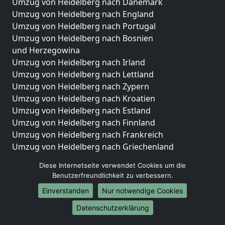
Umzug von Heidelberg nach Dänemark
Umzug von Heidelberg nach England
Umzug von Heidelberg nach Portugal
Umzug von Heidelberg nach Bosnien
und Herzegowina
Umzug von Heidelberg nach Irland
Umzug von Heidelberg nach Lettland
Umzug von Heidelberg nach Zypern
Umzug von Heidelberg nach Kroatien
Umzug von Heidelberg nach Estland
Umzug von Heidelberg nach Finnland
Umzug von Heidelberg nach Frankreich
Umzug von Heidelberg nach Griechenland
Umzug von Heidelberg nach Italien
Diese Internetseite verwendet Cookies um die
Umzug von Heidelberg nach Liechtenstein
Benutzerfreundlichkeit zu verbessern.
Umzug von Heidelberg nach Luxemburg
Einverstanden
Nur notwendige Cookies
Umzug von Heidelberg nach Niederlande
Umzug von Heidelberg nach Norwegen
Datenschutzerklärung