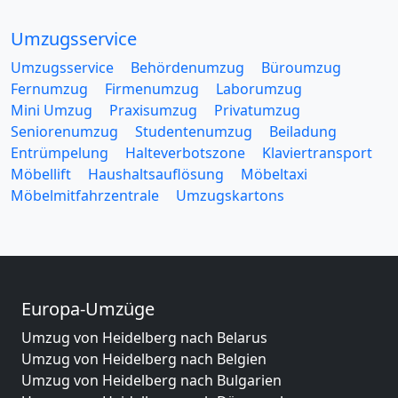
Umzugsservice
Umzugsservice
Behördenumzug
Büroumzug
Fernumzug
Firmenumzug
Laborumzug
Mini Umzug
Praxisumzug
Privatumzug
Seniorenumzug
Studentenumzug
Beiladung
Entrümpelung
Halteverbotszone
Klaviertransport
Möbellift
Haushaltsauflösung
Möbeltaxi
Möbelmitfahrzentrale
Umzugskartons
Europa-Umzüge
Umzug von Heidelberg nach Belarus
Umzug von Heidelberg nach Belgien
Umzug von Heidelberg nach Bulgarien