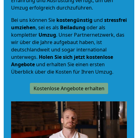
Erfahrung und Ausrüstung verfügt, um den
Umzug erfolgreich durchzuführen.
Bei uns können Sie
kostengünstig
und
stressfrei
umziehen
, sei es als
Beiladung
oder als
kompletter
Umzug
. Unser Partnernetzwerk, das
wir über die Jahre aufgebaut haben, ist
deutschlandweit und sogar international
unterwegs.
Holen Sie sich jetzt kostenlose
Angebote
und erhalten Sie einen ersten
Überblick über die Kosten für Ihren Umzug.
Kostenlose Angebote erhalten