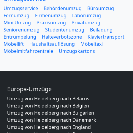
Umzugsservice
Behördenumzug
Büroumzug
Fernumzug
Firmenumzug
Laborumzug
Mini Umzug
Praxisumzug
Privatumzug
Seniorenumzug
Studentenumzug
Beiladung
Entrümpelung
Halteverbotszone
Klaviertransport
Möbellift
Haushaltsauflösung
Möbeltaxi
Möbelmitfahrzentrale
Umzugskartons
Europa-Umzüge
Umzug von Heidelberg nach Belarus
Umzug von Heidelberg nach Belgien
Umzug von Heidelberg nach Bulgarien
Umzug von Heidelberg nach Dänemark
Umzug von Heidelberg nach England