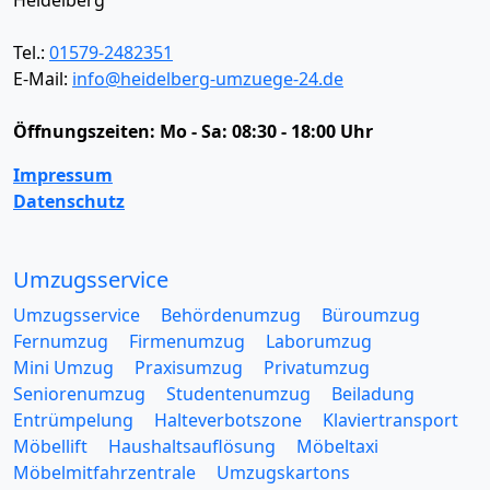
Heidelberg
Tel.:
01579-2482351
E-Mail:
info@heidelberg-umzuege-24.de
Öffnungszeiten:
Mo - Sa: 08:30 - 18:00 Uhr
Impressum
Datenschutz
Umzugsservice
Umzugsservice
Behördenumzug
Büroumzug
Fernumzug
Firmenumzug
Laborumzug
Mini Umzug
Praxisumzug
Privatumzug
Seniorenumzug
Studentenumzug
Beiladung
Entrümpelung
Halteverbotszone
Klaviertransport
Möbellift
Haushaltsauflösung
Möbeltaxi
Möbelmitfahrzentrale
Umzugskartons