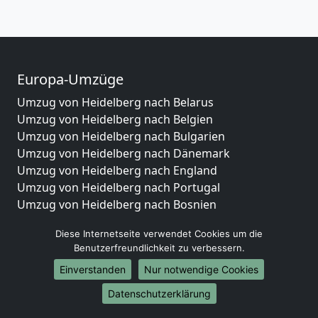
Europa-Umzüge
Umzug von Heidelberg nach Belarus
Umzug von Heidelberg nach Belgien
Umzug von Heidelberg nach Bulgarien
Umzug von Heidelberg nach Dänemark
Umzug von Heidelberg nach England
Umzug von Heidelberg nach Portugal
Umzug von Heidelberg nach Bosnien
und Herzegowina
Diese Internetseite verwendet Cookies um die
Umzug von Heidelberg nach Irland
Benutzerfreundlichkeit zu verbessern.
Umzug von Heidelberg nach Lettland
Einverstanden
Nur notwendige Cookies
Umzug von Heidelberg nach Zypern
Umzug von Heidelberg nach Kroatien
Datenschutzerklärung
Umzug von Heidelberg nach Estland