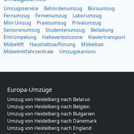
Umzugsservice
Behördenumzug
Büroumzug
Fernumzug
Firmenumzug
Laborumzug
Mini Umzug
Praxisumzug
Privatumzug
Seniorenumzug
Studentenumzug
Beiladung
Entrümpelung
Halteverbotszone
Klaviertransport
Möbellift
Haushaltsauflösung
Möbeltaxi
Möbelmitfahrzentrale
Umzugskartons
Europa-Umzüge
Umzug von Heidelberg nach Belarus
Umzug von Heidelberg nach Belgien
Umzug von Heidelberg nach Bulgarien
Umzug von Heidelberg nach Dänemark
Umzug von Heidelberg nach England