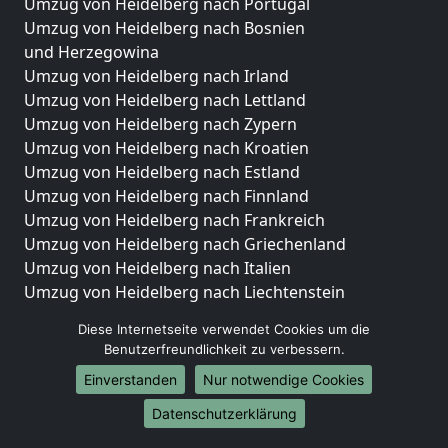
Umzug von Heidelberg nach Portugal
Umzug von Heidelberg nach Bosnien
und Herzegowina
Umzug von Heidelberg nach Irland
Umzug von Heidelberg nach Lettland
Umzug von Heidelberg nach Zypern
Umzug von Heidelberg nach Kroatien
Umzug von Heidelberg nach Estland
Umzug von Heidelberg nach Finnland
Umzug von Heidelberg nach Frankreich
Umzug von Heidelberg nach Griechenland
Umzug von Heidelberg nach Italien
Umzug von Heidelberg nach Liechtenstein
Umzug von Heidelberg nach Luxemburg
Diese Internetseite verwendet Cookies um die
Umzug von Heidelberg nach Niederlande
Benutzerfreundlichkeit zu verbessern.
Umzug von Heidelberg nach Norwegen
Einverstanden
Nur notwendige Cookies
Umzüge-Deutschlandweit
Datenschutzerklärung
Umzug von Heidelberg nach Berlin