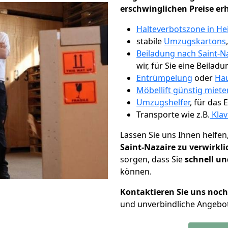
erschwinglichen Preise er
Halteverbotszone in He
stabile
Umzugskartons
Beiladung nach Saint-N
wir, für Sie eine Beiladu
Entrümpelung
oder
Hau
Möbellift günstig miete
Umzugshelfer
, für das
Transporte wie z.B.
Klav
Lassen Sie uns Ihnen helfen
Saint-Nazaire zu verwirkl
sorgen, dass Sie
schnell un
können.
Kontaktieren Sie uns noc
und unverbindliche Angebot