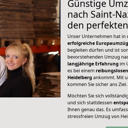
Günstige Umz
nach Saint-Naz
den perfekte
Unser Unternehmen hat in
erfolgreiche Europaumzü
begleiten dürfen und ist so
bevorstehenden Umzug nach
langjährige Erfahrung
im 
es bei einem
reibungslosen
Heidelberg
ankommt. Mit u
kommen Sie sicher ans Ziel.
Möchten Sie sich vollständ
und sich stattdessen
entsp
Ihnen genau das. Es umfasst 
stressfreien Umzug von Hei