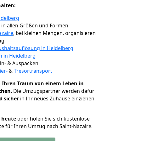
halten:
idelberg
, in allen Größen und Formen
azaire
, bei kleinen Mengen, organisieren
ng
shaltsauflösung in Heidelberg
n in Heidelberg
 Ein- & Auspacken
ier-
&
Tresortransport
,
Ihren Traum von einem Leben in
ichen
. Die Umzugspartner werden dafür
d sicher
in Ihr neues Zuhause einziehen
h heute
oder holen Sie sich kostenlose
e für Ihren Umzug nach Saint-Nazaire.