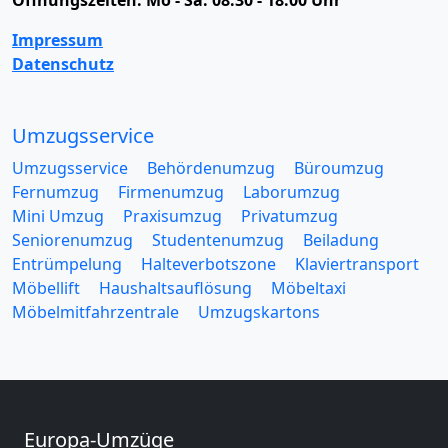
Öffnungszeiten:
Mo - Sa: 08:30 - 18:00 Uhr
Impressum
Datenschutz
Umzugsservice
Umzugsservice
Behördenumzug
Büroumzug
Fernumzug
Firmenumzug
Laborumzug
Mini Umzug
Praxisumzug
Privatumzug
Seniorenumzug
Studentenumzug
Beiladung
Entrümpelung
Halteverbotszone
Klaviertransport
Möbellift
Haushaltsauflösung
Möbeltaxi
Möbelmitfahrzentrale
Umzugskartons
Europa-Umzüge