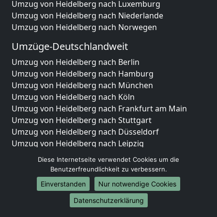
Umzug von Heidelberg nach Luxemburg
Umzug von Heidelberg nach Niederlande
Umzug von Heidelberg nach Norwegen
Umzüge-Deutschlandweit
Umzug von Heidelberg nach Berlin
Umzug von Heidelberg nach Hamburg
Umzug von Heidelberg nach München
Umzug von Heidelberg nach Köln
Umzug von Heidelberg nach Frankfurt am Main
Umzug von Heidelberg nach Stuttgart
Umzug von Heidelberg nach Düsseldorf
Umzug von Heidelberg nach Leipzig
Umzug von Heidelberg nach Dortmund
Diese Internetseite verwendet Cookies um die
Umzug von Heidelberg nach Essen
Benutzerfreundlichkeit zu verbessern.
Umzug von Heidelberg nach Bremen
Einverstanden
Nur notwendige Cookies
Umzug von Heidelberg nach Dresden
Datenschutzerklärung
Umzug von Heidelberg nach Hannover
Umzug von Heidelberg nach Nürnberg