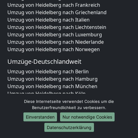
Umzug von Heidelberg nach Frankreich
Umzug von Heidelberg nach Griechenland
Umzug von Heidelberg nach Italien
Umzug von Heidelberg nach Liechtenstein
Umzug von Heidelberg nach Luxemburg
Umzug von Heidelberg nach Niederlande
Umzug von Heidelberg nach Norwegen
Umzüge-Deutschlandweit
Umzug von Heidelberg nach Berlin
Umzug von Heidelberg nach Hamburg
Umzug von Heidelberg nach München
Umzug von Heidelberg nach Köln
Umzug von Heidelberg nach Frankfurt am Main
Diese Internetseite verwendet Cookies um die
Benutzerfreundlichkeit zu verbessern.
Umzug von Heidelberg nach Stuttgart
Umzug von Heidelberg nach Düsseldorf
Einverstanden
Nur notwendige Cookies
Umzug von Heidelberg nach Leipzig
Datenschutzerklärung
Umzug von Heidelberg nach Dortmund