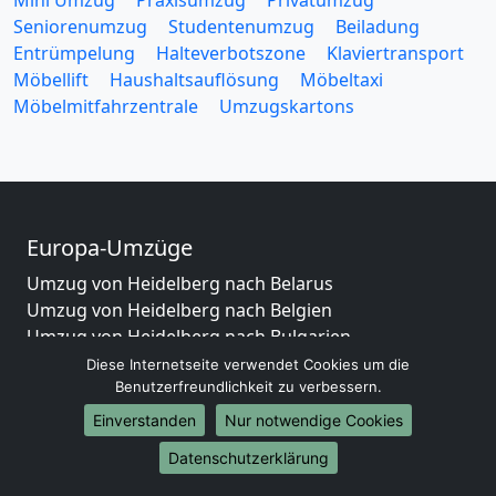
Mini Umzug
Praxisumzug
Privatumzug
Seniorenumzug
Studentenumzug
Beiladung
Entrümpelung
Halteverbotszone
Klaviertransport
Möbellift
Haushaltsauflösung
Möbeltaxi
Möbelmitfahrzentrale
Umzugskartons
Europa-Umzüge
Umzug von Heidelberg nach Belarus
Umzug von Heidelberg nach Belgien
Umzug von Heidelberg nach Bulgarien
Umzug von Heidelberg nach Dänemark
Diese Internetseite verwendet Cookies um die
Benutzerfreundlichkeit zu verbessern.
Umzug von Heidelberg nach England
Umzug von Heidelberg nach Portugal
Einverstanden
Nur notwendige Cookies
Umzug von Heidelberg nach Bosnien
Datenschutzerklärung
und Herzegowina