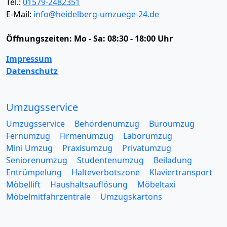
Tel.:
01579-2482351
E-Mail:
info@heidelberg-umzuege-24.de
Öffnungszeiten:
Mo - Sa: 08:30 - 18:00 Uhr
Impressum
Datenschutz
Umzugsservice
Umzugsservice
Behördenumzug
Büroumzug
Fernumzug
Firmenumzug
Laborumzug
Mini Umzug
Praxisumzug
Privatumzug
Seniorenumzug
Studentenumzug
Beiladung
Entrümpelung
Halteverbotszone
Klaviertransport
Möbellift
Haushaltsauflösung
Möbeltaxi
Möbelmitfahrzentrale
Umzugskartons