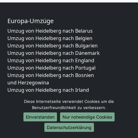
Europa-Umzüge
Umzug von Heidelberg nach Belarus
Umzug von Heidelberg nach Belgien
Umzug von Heidelberg nach Bulgarien
Umzug von Heidelberg nach Dänemark
Umzug von Heidelberg nach England
Umzug von Heidelberg nach Portugal
Umzug von Heidelberg nach Bosnien
und Herzegowina
Umzug von Heidelberg nach Irland
Umzug von Heidelberg nach Lettland
Diese Internetseite verwendet Cookies um die
Umzug von Heidelberg nach Zypern
Benutzerfreundlichkeit zu verbessern.
Umzug von Heidelberg nach Kroatien
Einverstanden
Nur notwendige Cookies
Umzug von Heidelberg nach Estland
Umzug von Heidelberg nach Finnland
Datenschutzerklärung
Umzug von Heidelberg nach Frankreich