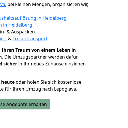
ava
, bei kleinen Mengen, organisieren wir,
shaltsauflösung in Heidelberg
n in Heidelberg
 Ein- & Auspacken
ier-
&
Tresortransport
,
Ihren Traum von einem Leben in
n
. Die Umzugspartner werden dafür
d sicher
in Ihr neues Zuhause einziehen
h heute
oder holen Sie sich kostenlose
te für Ihren Umzug nach Lepoglava.
se Angebote erhalten