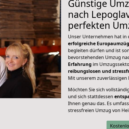
Günstige Umz
nach Lepoglav
perfekten Um
Unser Unternehmen hat in
erfolgreiche Europaumzü
begleiten dürfen und ist so
bevorstehenden Umzug nac
Erfahrung
im Umzugssektor
reibungslosen und stress
Mit unserem zuverlässigen 
Möchten Sie sich vollständ
und sich stattdessen
entsp
Ihnen genau das. Es umfasst 
stressfreien Umzug von Hei
Kostenlo