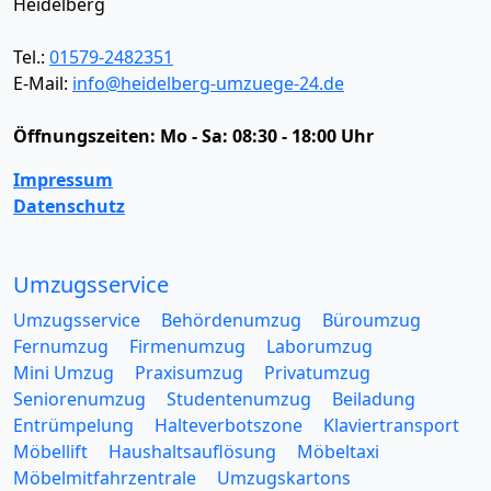
Heidelberg
Tel.:
01579-2482351
E-Mail:
info@heidelberg-umzuege-24.de
Öffnungszeiten:
Mo - Sa: 08:30 - 18:00 Uhr
Impressum
Datenschutz
Umzugsservice
Umzugsservice
Behördenumzug
Büroumzug
Fernumzug
Firmenumzug
Laborumzug
Mini Umzug
Praxisumzug
Privatumzug
Seniorenumzug
Studentenumzug
Beiladung
Entrümpelung
Halteverbotszone
Klaviertransport
Möbellift
Haushaltsauflösung
Möbeltaxi
Möbelmitfahrzentrale
Umzugskartons