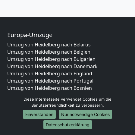
Europa-Umzüge
Umzug von Heidelberg nach Belarus
Umzug von Heidelberg nach Belgien
Umzug von Heidelberg nach Bulgarien
Umzug von Heidelberg nach Dänemark
Umzug von Heidelberg nach England
Umzug von Heidelberg nach Portugal
Umzug von Heidelberg nach Bosnien
und Herzegowina
Diese Internetseite verwendet Cookies um die
Umzug von Heidelberg nach Irland
Benutzerfreundlichkeit zu verbessern.
Umzug von Heidelberg nach Lettland
Einverstanden
Nur notwendige Cookies
Umzug von Heidelberg nach Zypern
Umzug von Heidelberg nach Kroatien
Datenschutzerklärung
Umzug von Heidelberg nach Estland