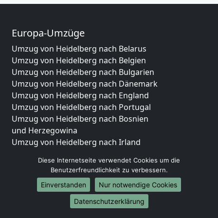
Europa-Umzüge
Umzug von Heidelberg nach Belarus
Umzug von Heidelberg nach Belgien
Umzug von Heidelberg nach Bulgarien
Umzug von Heidelberg nach Dänemark
Umzug von Heidelberg nach England
Umzug von Heidelberg nach Portugal
Umzug von Heidelberg nach Bosnien
und Herzegowina
Umzug von Heidelberg nach Irland
Umzug von Heidelberg nach Lettland
Diese Internetseite verwendet Cookies um die
Umzug von Heidelberg nach Zypern
Benutzerfreundlichkeit zu verbessern.
Umzug von Heidelberg nach Kroatien
Einverstanden
Nur notwendige Cookies
Umzug von Heidelberg nach Estland
Umzug von Heidelberg nach Finnland
Datenschutzerklärung
Umzug von Heidelberg nach Frankreich