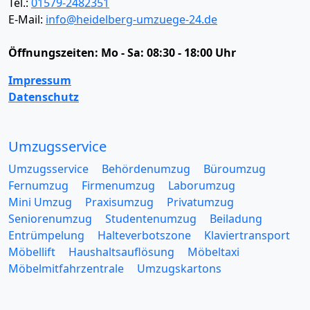
Tel.:
01579-2482351
E-Mail:
info@heidelberg-umzuege-24.de
Öffnungszeiten:
Mo - Sa: 08:30 - 18:00 Uhr
Impressum
Datenschutz
Umzugsservice
Umzugsservice
Behördenumzug
Büroumzug
Fernumzug
Firmenumzug
Laborumzug
Mini Umzug
Praxisumzug
Privatumzug
Seniorenumzug
Studentenumzug
Beiladung
Entrümpelung
Halteverbotszone
Klaviertransport
Möbellift
Haushaltsauflösung
Möbeltaxi
Möbelmitfahrzentrale
Umzugskartons