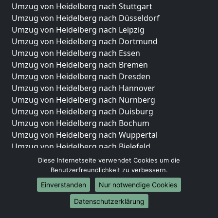
Umzug von Heidelberg nach Stuttgart
Umzug von Heidelberg nach Düsseldorf
Umzug von Heidelberg nach Leipzig
Umzug von Heidelberg nach Dortmund
Umzug von Heidelberg nach Essen
Umzug von Heidelberg nach Bremen
Umzug von Heidelberg nach Dresden
Umzug von Heidelberg nach Hannover
Umzug von Heidelberg nach Nürnberg
Umzug von Heidelberg nach Duisburg
Umzug von Heidelberg nach Bochum
Umzug von Heidelberg nach Wuppertal
Umzug von Heidelberg nach Bielefeld
Umzug von Heidelberg nach Bonn
Diese Internetseite verwendet Cookies um die
Umzug von Heidelberg nach Münster
Benutzerfreundlichkeit zu verbessern.
Einverstanden
Nur notwendige Cookies
Internationale-Umzüge
Datenschutzerklärung
Umzug von Heidelberg nach Brasilien
Umzug von Heidelberg nach Brunei Darussalam