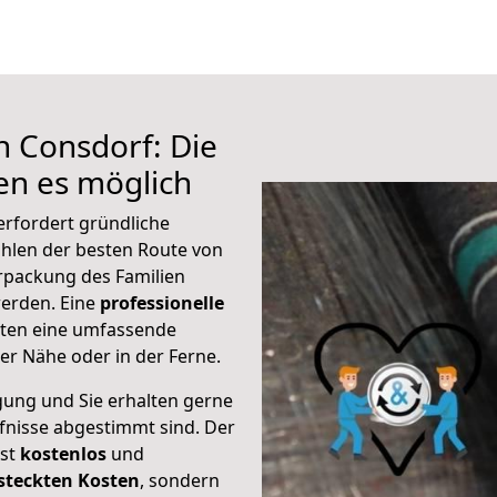
h Consdorf: Die
n es möglich
erfordert gründliche
hlen der besten Route von
erpackung des Familien
 werden. Eine
professionelle
eten eine umfassende
er Nähe oder in der Ferne.
gung und Sie erhalten gerne
rfnisse abgestimmt sind. Der
ist
kostenlos
und
steckten Kosten
, sondern