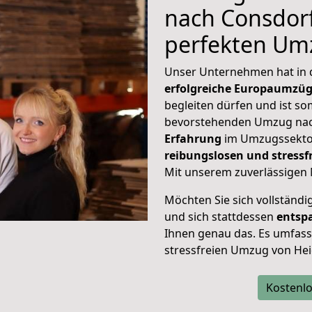
nach Consdorf
perfekten Um
Unser Unternehmen hat in
erfolgreiche Europaumzü
begleiten dürfen und ist so
bevorstehenden Umzug nac
Erfahrung
im Umzugssektor
reibungslosen und stress
Mit unserem zuverlässigen 
Möchten Sie sich vollständ
und sich stattdessen
entsp
Ihnen genau das. Es umfasst 
stressfreien Umzug von Hei
Kostenlo