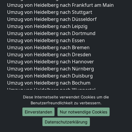
Umzug von Heidelberg nach Frankfurt am Main
Umzug von Heidelberg nach Stuttgart
Umzug von Heidelberg nach Düsseldorf
Umzug von Heidelberg nach Leipzig
Umzug von Heidelberg nach Dortmund
Umzug von Heidelberg nach Essen
Umzug von Heidelberg nach Bremen
Umzug von Heidelberg nach Dresden
Umzug von Heidelberg nach Hannover
Umzug von Heidelberg nach Nürnberg
Umzug von Heidelberg nach Duisburg
Umzug von Heidelberg nach Bochum
Umzug von Heidelberg nach Wuppertal
Umzug von Heidelberg nach Bielefeld
Diese Internetseite verwendet Cookies um die
Benutzerfreundlichkeit zu verbessern.
Umzug von Heidelberg nach Bonn
Umzug von Heidelberg nach Münster
Einverstanden
Nur notwendige Cookies
Internationale-Umzüge
Datenschutzerklärung