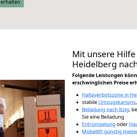
 erhalten
Mit unsere Hilfe
Heidelberg nach
Folgende Leistungen könn
erschwinglichen Preise er
Halteverbotszone in He
stabile
Umzugskartons
Beiladung nach Itzig
, b
Sie eine Beiladung
Entrümpelung
oder
Hau
Möbellift günstig miete