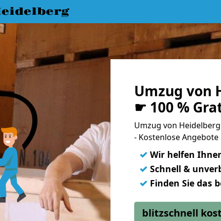
eidelberg
Umzug von H
☛ 100 % Gra
Umzug von Heidelberg
- Kostenlose Angebote 
✓
Wir helfen Ihne
✓
Schnell & unverb
✓
Finden Sie das 
blitzschnell ko