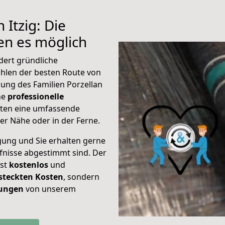
 Itzig: Die
n es möglich
dert gründliche
hlen der besten Route von
kung des Familien Porzellan
ine
professionelle
eten eine umfassende
er Nähe oder in der Ferne.
gung und Sie erhalten gerne
rfnisse abgestimmt sind. Der
ist
kostenlos
und
steckten Kosten
, sondern
tungen
von unserem