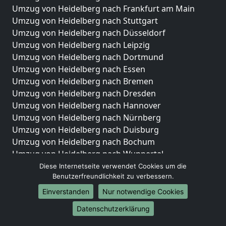
Umzug von Heidelberg nach Frankfurt am Main
Umzug von Heidelberg nach Stuttgart
Umzug von Heidelberg nach Düsseldorf
Umzug von Heidelberg nach Leipzig
Umzug von Heidelberg nach Dortmund
Umzug von Heidelberg nach Essen
Umzug von Heidelberg nach Bremen
Umzug von Heidelberg nach Dresden
Umzug von Heidelberg nach Hannover
Umzug von Heidelberg nach Nürnberg
Umzug von Heidelberg nach Duisburg
Umzug von Heidelberg nach Bochum
Umzug von Heidelberg nach Wuppertal
Umzug von Heidelberg nach Bielefeld
Diese Internetseite verwendet Cookies um die
Benutzerfreundlichkeit zu verbessern.
Umzug von Heidelberg nach Bonn
Umzug von Heidelberg nach Münster
Einverstanden
Nur notwendige Cookies
Internationale-Umzüge
Datenschutzerklärung