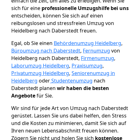
einfach die Zeit, um alles zu erledigen. Wenn Sie
sich für eine
professionelle Umzugshilfe bei uns
entscheiden, können Sie sich auf einen
reibungslosen und stressfreien Umzug von
Heidelberg nach Daberstedt freuen.
Egal, ob Sie einen
Behördenumzug Heidelberg
,
Büroumzug nach Daberstedt
,
Fernumzug
von
Heidelberg nach Daberstedt,
Firmenumzug
,
Laborumzug Heidelberg
,
Praxisumzug
,
Privatumzug Heidelberg
,
Seniorenumzug in
Heidelberg
oder
Studentenumzug
nach
Daberstedt planen
wir haben die besten
Angebote
für Sie.
Wir sind für jede Art von Umzug nach Daberstedt
gerüstet. Lassen Sie uns dabei helfen, den Stress
und die Kosten zu minimieren, damit Sie sich auf
Ihren neuen Lebensabschnitt freuen können.
Zögern Sie nicht und holen Sie sich
kostenlose