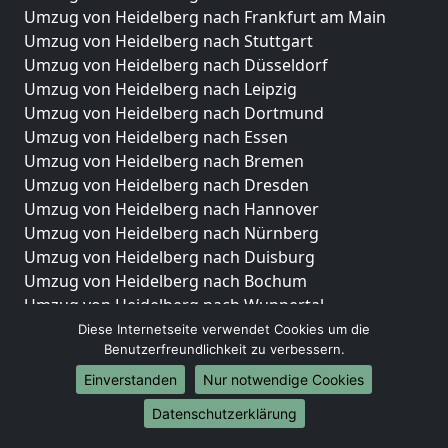
Umzug von Heidelberg nach Frankfurt am Main
Umzug von Heidelberg nach Stuttgart
Umzug von Heidelberg nach Düsseldorf
Umzug von Heidelberg nach Leipzig
Umzug von Heidelberg nach Dortmund
Umzug von Heidelberg nach Essen
Umzug von Heidelberg nach Bremen
Umzug von Heidelberg nach Dresden
Umzug von Heidelberg nach Hannover
Umzug von Heidelberg nach Nürnberg
Umzug von Heidelberg nach Duisburg
Umzug von Heidelberg nach Bochum
Umzug von Heidelberg nach Wuppertal
Umzug von Heidelberg nach Bielefeld
Diese Internetseite verwendet Cookies um die
Benutzerfreundlichkeit zu verbessern.
Umzug von Heidelberg nach Bonn
Umzug von Heidelberg nach Münster
Einverstanden
Nur notwendige Cookies
Internationale-Umzüge
Datenschutzerklärung