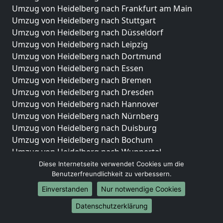
Umzug von Heidelberg nach Frankfurt am Main
Umzug von Heidelberg nach Stuttgart
Umzug von Heidelberg nach Düsseldorf
Umzug von Heidelberg nach Leipzig
Umzug von Heidelberg nach Dortmund
Umzug von Heidelberg nach Essen
Umzug von Heidelberg nach Bremen
Umzug von Heidelberg nach Dresden
Umzug von Heidelberg nach Hannover
Umzug von Heidelberg nach Nürnberg
Umzug von Heidelberg nach Duisburg
Umzug von Heidelberg nach Bochum
Umzug von Heidelberg nach Wuppertal
Umzug von Heidelberg nach Bielefeld
Diese Internetseite verwendet Cookies um die
Benutzerfreundlichkeit zu verbessern.
Umzug von Heidelberg nach Bonn
Umzug von Heidelberg nach Münster
Einverstanden
Nur notwendige Cookies
Internationale-Umzüge
Datenschutzerklärung