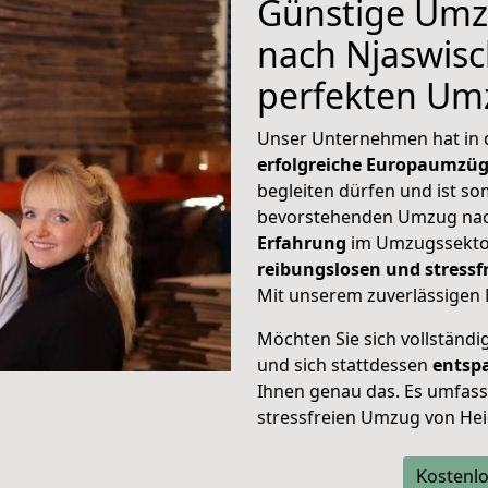
Günstige Umz
nach Njaswisch
perfekten Um
Unser Unternehmen hat in
erfolgreiche Europaumzü
begleiten dürfen und ist so
bevorstehenden Umzug nac
Erfahrung
im Umzugssektor
reibungslosen und stress
Mit unserem zuverlässigen 
Möchten Sie sich vollständ
und sich stattdessen
entsp
Ihnen genau das. Es umfasst 
stressfreien Umzug von Hei
Kostenlo