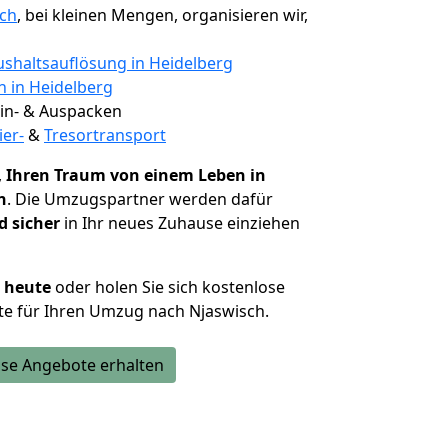
sch
, bei kleinen Mengen, organisieren wir,
shaltsauflösung in Heidelberg
n in Heidelberg
 Ein- & Auspacken
ier-
&
Tresortransport
,
Ihren Traum von einem Leben in
n
. Die Umzugspartner werden dafür
d sicher
in Ihr neues Zuhause einziehen
h heute
oder holen Sie sich kostenlose
e für Ihren Umzug nach Njaswisch.
se Angebote erhalten