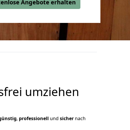
stenlose Angebote erhalten
frei umziehen
günstig
,
professionell
und
sicher
nach