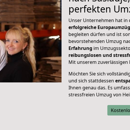
perfekten Um
Unser Unternehmen hat in
erfolgreiche Europaumzü
begleiten dürfen und ist so
bevorstehenden Umzug nach
Erfahrung
im Umzugssektor
reibungslosen und stress
Mit unserem zuverlässigen 
Möchten Sie sich vollständ
und sich stattdessen
entsp
Ihnen genau das. Es umfasst 
stressfreien Umzug von Hei
Kostenlo