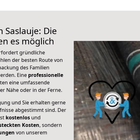
 Saslauje: Die
n es möglich
rfordert gründliche
hlen der besten Route von
rpackung des Familien
 werden. Eine
professionelle
eten eine umfassende
er Nähe oder in der Ferne.
gung und Sie erhalten gerne
rfnisse abgestimmt sind. Der
ist
kostenlos
und
steckten Kosten
, sondern
tungen
von unserem