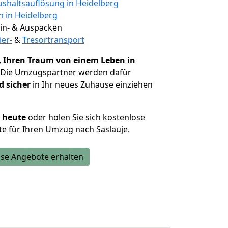
shaltsauflösung in Heidelberg
n in Heidelberg
 Ein- & Auspacken
ier-
&
Tresortransport
,
Ihren Traum von einem Leben in
. Die Umzugspartner werden dafür
d sicher
in Ihr neues Zuhause einziehen
h heute
oder holen Sie sich kostenlose
e für Ihren Umzug nach Saslauje.
se Angebote erhalten