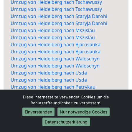
Umzug von Heidelberg nach Tschawussy
Umzug von Heidelberg nach Tschawussy
Umzug von Heidelberg nach Staryja Darohi
Umzug von Heidelberg nach Staryja Darohi
Umzug von Heidelberg nach Mszislau
Umzug von Heidelberg nach Mszislau
Umzug von Heidelberg nach Bjarosauka
Umzug von Heidelberg nach Bjarosauka
Umzug von Heidelberg nach Waloschyn
Umzug von Heidelberg nach Waloschyn
Umzug von Heidelberg nach Usda
Umzug von Heidelberg nach Usda
Umzug von Heidelberg nach Petrykau
Umzug von Heidelberg nach Petrykau
Diese Internetseite verwendet Cookies um die
Benutzerfreundlichkeit zu verbessern.
Einverstanden
Nur notwendige Cookies
Datenschutzerklärung