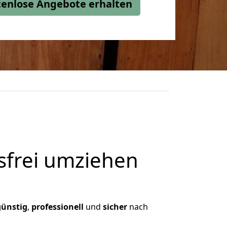
stenlose Angebote erhalten
frei umziehen
günstig
,
professionell
und
sicher
nach