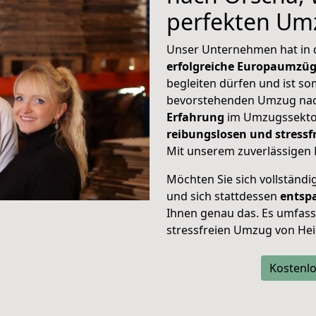
perfekten Um
Unser Unternehmen hat in
erfolgreiche Europaumzü
begleiten dürfen und ist so
bevorstehenden Umzug nac
Erfahrung
im Umzugssektor
reibungslosen und stress
Mit unserem zuverlässigen 
Möchten Sie sich vollständ
und sich stattdessen
entsp
Ihnen genau das. Es umfasst 
stressfreien Umzug von Hei
Kostenlo