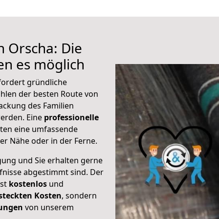
h Orscha: Die
n es möglich
fordert gründliche
hlen der besten Route von
ackung des Familien
 werden. Eine
professionelle
eten eine umfassende
er Nähe oder in der Ferne.
gung und Sie erhalten gerne
rfnisse abgestimmt sind. Der
ist
kostenlos
und
steckten Kosten
, sondern
tungen
von unserem